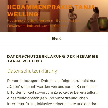
Zum
HEBAMMENPRAXIS TANJA
Inhalt
WELLING
springen
Hebamme und Schlafberaterin – Betreuung in der
Schwangerschaft und nach der Geburt
Menü
DATENSCHUTZERKLÄRUNG DER HEBAMME
TANJA WELLING
Datenschutzerklärung
Personenbezogene Daten (nachfolgend zumeist nur
„Daten“ genannt) werden von uns nur im Rahmen der
Erforderlichkeit sowie zum Zwecke der Bereitstellung
eines funktionsfähigen und nutzerfreundlichen
Internetauftritts, inklusive seiner Inhalte und der dort