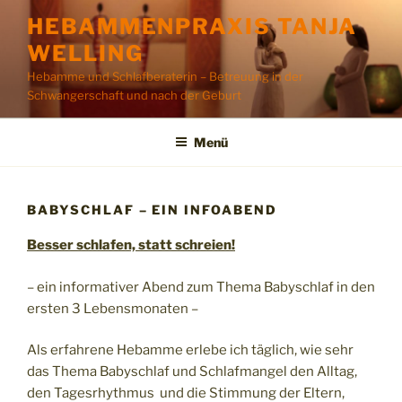
Zum
HEBAMMENPRAXIS TANJA
Inhalt
WELLING
springen
Hebamme und Schlafberaterin – Betreuung in der
Schwangerschaft und nach der Geburt
Menü
BABYSCHLAF – EIN INFOABEND
Besser schlafen, statt schreien!
– ein informativer Abend zum Thema Babyschlaf in den
ersten 3 Lebensmonaten –
Als erfahrene Hebamme erlebe ich täglich, wie sehr
das Thema Babyschlaf und Schlafmangel den Alltag,
den Tagesrhythmus und die Stimmung der Eltern,