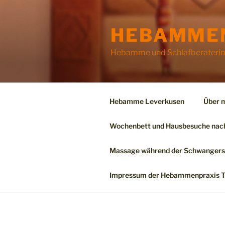
Zum
Inhalt
HEBAMMEN
springen
Hebamme und Schlafberaterin 
Hebamme Leverkusen
Über m
Wochenbett und Hausbesuche nach
Massage während der Schwangers
Impressum der Hebammenpraxis Ta