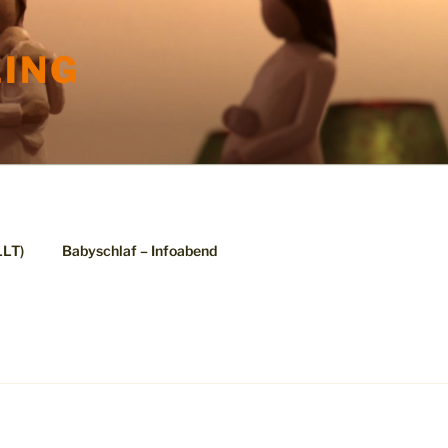
ING
LLT)
Babyschlaf – Infoabend