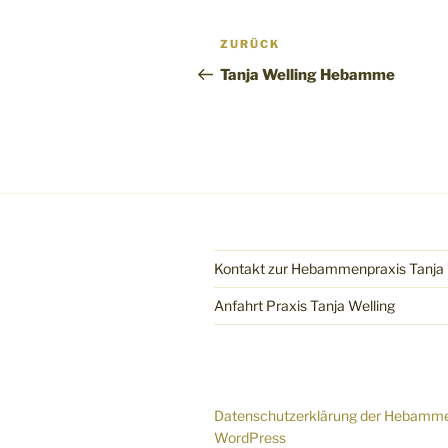
Beitragsnavigation
Vorheriger
ZURÜCK
Beitrag
Tanja Welling Hebamme
Kontakt zur Hebammenpraxis Tanja 
Anfahrt Praxis Tanja Welling
Datenschutzerklärung der Hebamme 
WordPress